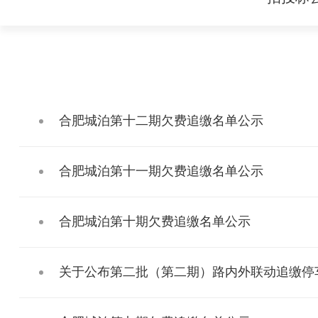
合肥城泊第十二期欠费追缴名单公示
合肥城泊第十一期欠费追缴名单公示
合肥城泊第十期欠费追缴名单公示
关于公布第二批（第二期）路内外联动追缴停