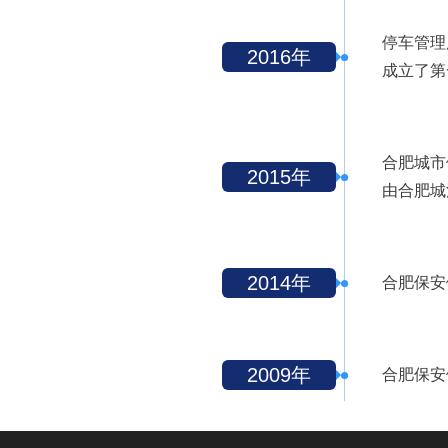
停车管理
2016年
成立了第
合肥城市
2015年
由合肥城
2014年
合肥保安
2009年
合肥保安