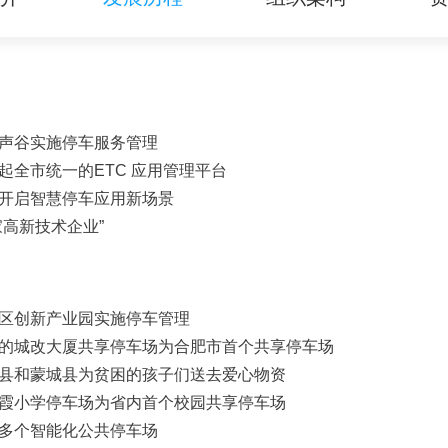
声谷实施停车服务管理
起全市统一的ETC 应用管理平台
开启智慧停车应用新场景
家高新技术企业”
区创新产业园实施停车管理
的城改大厦共享停车场为合肥市首个共享停车场
县和蒙城县为贫困的孩子们送去爱心物资
霞小学停车场为省内首个校园共享停车场
多个智能化公共停车场