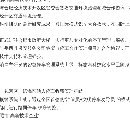
与合肥经济技术开发区管委会签署交通环境治理领域合作协议，
经开区交通环境治理。
科研团队的最新研究成果，被国际模式识别大会收录，在国际上
正式进驻合肥市政府大楼，实行更加专业化的停车管理与服务。
与岳西县保安服务公司签署《停车合作管理项目》合作协议，正
技术支持和管理经验。
泊自主研发的智慧停车管理系统上线，标志着科技化水平已跻身
、包河区、瑶海区纳入停车收费管理范畴。
预警系统上线，通过全国首创的“泊管员+文明停车劝导员”的模
部门进行路面停车 秩序管控。
肥市“高新技术企业”。